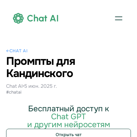
Chat AI
←
CHAT AI
Промпты для
Кандинского
Chat AI
•
5 июн. 2025 г.
#chatai
Бесплатный доступ к
Chat GPT
и другим нейросетям
Открыть чат