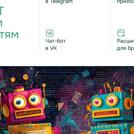
в Telegram
прило
T
м
тям
Чат-бот
Расши
в VK
для б