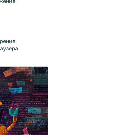
жение
рение
раузера