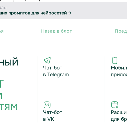
алы
ших промптов для нейросетей →
ья
Назад в блог
Пред
ный
Чат-бот
Мобил
к
в Telegram
прило
T
м
тям
Чат-бот
Расши
в VK
для б