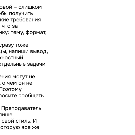
совой – слишком
обы получить
акие требования
 что за
ку: тему, формат,
сразу тоже
цы, напиши вывод,
рхностный
 отдельные задачи
ения могут не
 о чем он не
 Поэтому
росите сообщать
. Преподаватель
лише.
 свой стиль. И
которую все же