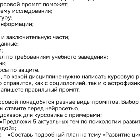
урсовой промпт поможет:
ему исследования;
туру;
информации;
 и заключительную части;
данные;
и;
л по требованиям учебного заведения;
ик;
осы по защите.
, по какой дисциплине нужно написать курсовую р
справится, как с социологией, так и с астрофизик
 напишете правильный промпт.
рсовой понадобятся разные виды промптов. Выбор 
ы ставите перед нейросетью.
одсказок для курсовика с примерами:
 «Предложи 5 актуальных тем по психологии разви
ждой»;
а – «Составь подробный план на тему «Развитие ц