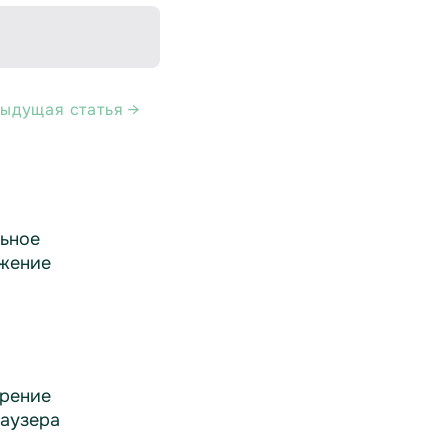
ыдущая статья →
ьное
жение
рение
раузера