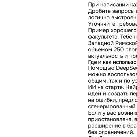
При написании ка
Дробите запросы 
логично выстроен
Уточняйте требов
Пример хорошего 
факультета. Тебе
Западной Римской
объемом 250 слов.
актуальность и п
Где и как использо
Помощью DeepSeek
можно воспользова
общим, так и по 
ИИ на старте. Ней
идеи и создать пе
на ошибки, предл
сгенерированный м
Если у вас возник
приостановлена, 
расширение в бра
без ограничений.