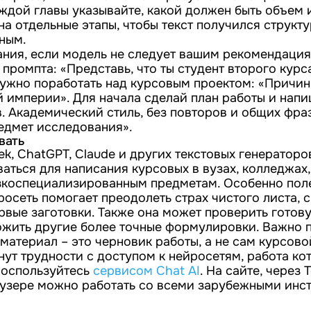
ждой главы указывайте, какой должен быть объем 
на отдельные этапы, чтобы текст получился структ
ным.
ания, если модель не следует вашим рекомендация
промпта: «Представь, что ты студент второго курс
 нужно поработать над курсовым проектом: «Причи
 империи». Для начала сделай план работы и нап
 Академический стиль, без повторов и общих фраз
редмет исследования».
вать
, ChatGPT, Claude и других текстовых генераторов
ться для написания курсовых в вузах, колледжах,
узкоспециализированным предметам. Особенно пол
росеть помогает преодолеть страх чистого листа, 
рвые заготовки. Также она может проверить готову
ожить другие более точные формулировки. Важно п
атериал – это черновик работы, а не сам курсово
нут трудности с доступом к нейросетям, работа ко
воспользуйтесь
сервисом Chat AI
. На сайте, через 
узере можно работать со всеми зарубежными инс