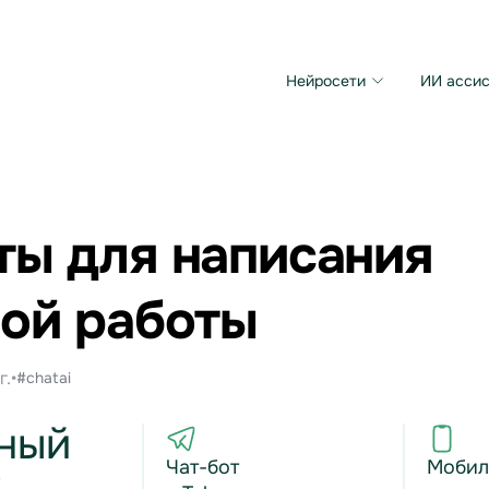
Нейросети
ИИ ассис
Microsoft MAI Image
Grok Imagine Video
ы для написания
ой работы
г.
•
#chatai
ный
Чат-бот
Мобил
к