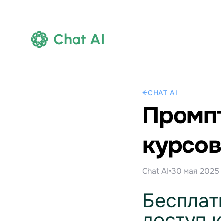
Chat AI
←
CHAT AI
Промпт
курсов
Chat AI
•
30 мая 2025 
Бесплат
доступ 