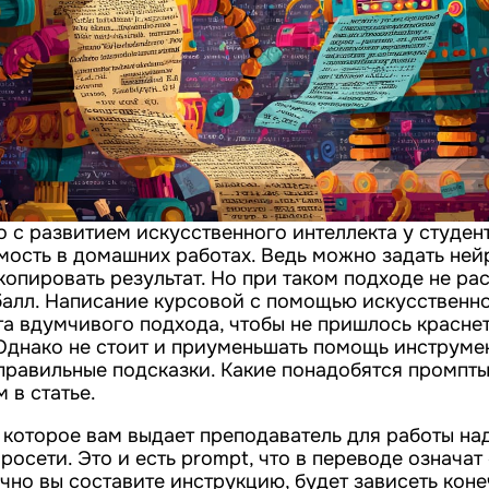
о с развитием искусственного интеллекта у студе
мость в домашних работах. Ведь можно задать ней
копировать результат. Но при таком подходе не р
балл. Написание курсовой с помощью искусственно
та вдумчивого подхода, чтобы не пришлось красне
Однако не стоит и приуменьшать помощь инструмен
 правильные подсказки. Какие понадобятся промпт
 в статье.
 которое вам выдает преподаватель для работы на
росети. Это и есть prompt, что в переводе означат
очно вы составите инструкцию, будет зависеть коне