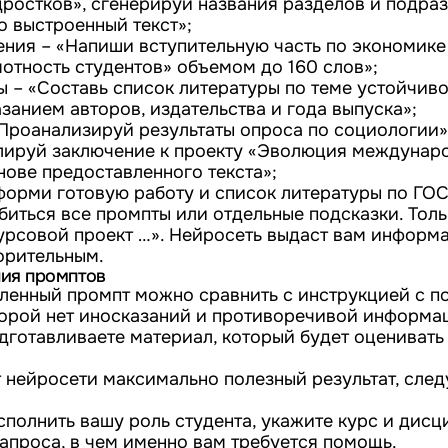
дростков», сгенерируй названия разделов и подраз
о выстроенный текст»;
ения – «Напиши вступительную часть по экономике
отность студентов» объемом до 160 слов»;
ы – «Составь список литературы по теме устойчив
занием авторов, издательства и года выпуска»;
«Проанализируй результаты опроса по социологии»
ируй заключение к проекту «Эволюция междунар
нове предоставленного текста»;
орми готовую работу и список литературы по ГОС
биться все промпты или отдельные подсказки. Толь
урсовой проект …». Нейросеть выдаст вам информа
орительным.
ния промптов
ленный промпт можно сравнить с инструкцией с 
торой нет иносказаний и противоречивой информа
одготавливаете материал, который будет оценивать
т нейросети максимально полезный результат, след
полнить вашу роль студента, укажите курс и дисц
запроса, в чем именно вам требуется помощь.