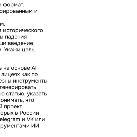
и формат.
урированным и
м.
а исторического
ны падения
иши введение
. Укажи цель,
 на основе AI
 лицеях как по
езны инструменты
сгенерировать
ю статью, указать
онимать, что
й проект.
торых в России
Telegram и VK или
трументами ИИ