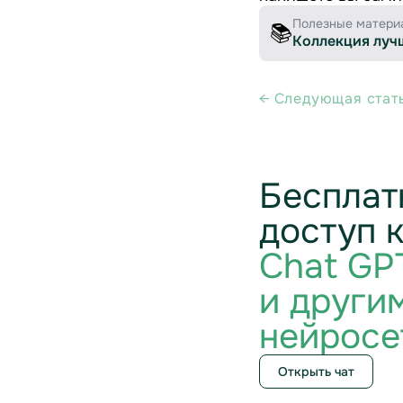
Полезные матери
📚
Коллекция луч
← Cледующая стат
Бесплат
доступ 
Chat GP
и други
нейросе
Открыть чат