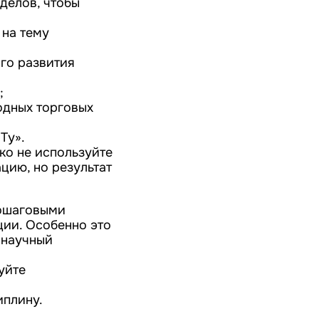
делов, чтобы
 на тему
ого развития
;
одных торговых
Ту».
ко не используйте
цию, но результат
пошаговыми
ции. Особенно это
 научный
уйте
иплину.