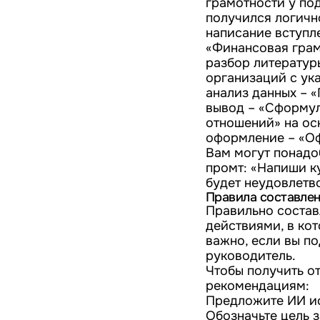
грамотности у по
получился логичн
написание вступл
«Финансовая грам
разбор литератур
организаций с ука
анализ данных – 
вывод – «Сформул
отношений» на ос
оформление – «Оф
Вам могут понадо
промт: «Напиши к
будет неудовлетв
Правила составле
Правильно состав
действиями, в ко
важно, если вы п
руководитель.
Чтобы получить о
рекомендациям:
Предложите ИИ ис
Обозначьте цель 