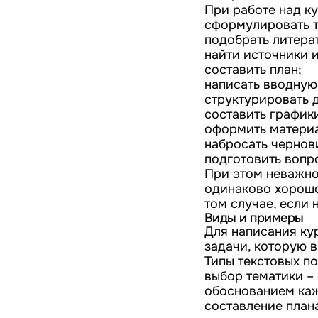
При работе над к
сформулировать т
подобрать литера
найти источники 
составить план;
написать вводную
структурировать 
составить график
оформить материа
набросать чернов
подготовить вопр
При этом неважно
одинаково хорошо 
том случае, если
Виды и примеры
Для написания ку
задачи, которую в
Типы текстовых п
выбор тематики –
обоснованием ка
составление план