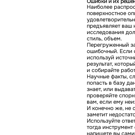
Ошибки и их реше
Наиболее распрос
поверхностное оп
удовлетворительны
предъявляет ваш н
исследования долж
стиль, объем.
Перегруженный за
ошибочный. Если 
используй источн
результат, которы
и собирайте работ
Научные факты, с
попасть в базу да
знает, или выдав
проверяйте спорн
вам, если ему неи
И конечно же, не
заметит недостат
Используйте ответ
тогда инструмент
напишете вы сами,