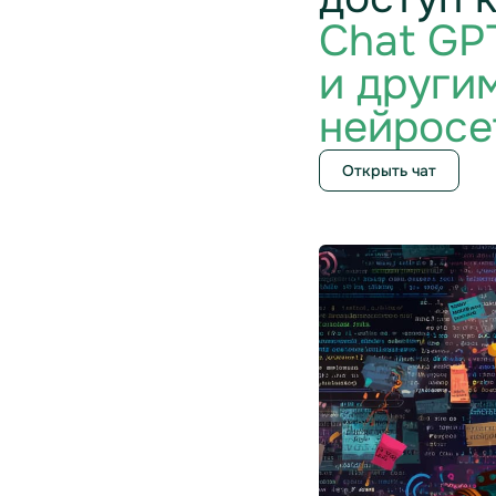
Chat GP
и други
нейросе
Открыть чат