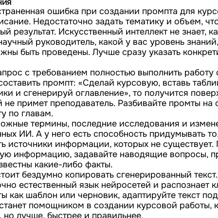
ния
траненная ошибка при создании промпта для кур
исание. Недостаточно задать тематику и объем, чт
й результат. Искусственный интеллект не знает, к
аучный руководитель, какой у вас уровень знаний,
ны быть проведены. Лучше сразу указать конкрети
прос с требованием полностью выполнить работу 
составить промпт: «Сделай курсовую, вставь табли
ики и сгенерируй оглавление», то получится пове
й не примет преподаватель. Разбивайте промты на
у по главам.
ложные термины, последние исследования и измен
нных ИИ. А у него есть способность придумывать то,
ать источники информации, которых не существует.
ую информацию, задавайте наводящие вопросы, п
звестны какие-либо факты.
 стоит бездумно копировать сгенерированный текст
очно естественный язык нейросетей и распознает к
ы как шаблон или черновик, адаптируйте текст под
 станет помощником в создании курсовой работы, 
 но лучше, быстрее и правильнее.