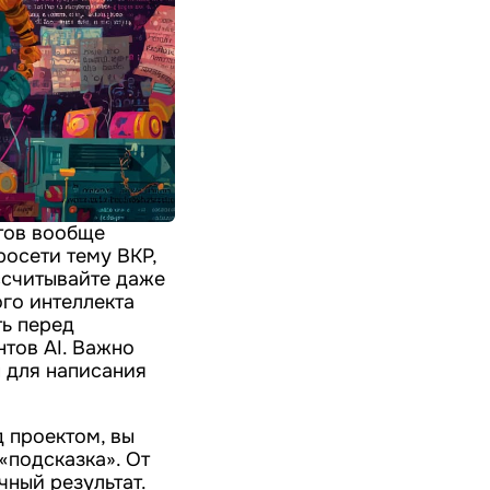
нтов вообще
росети тему ВКР,
ассчитывайте даже
го интеллекта
ть перед
тов AI. Важно
ы для написания
д проектом, вы
 «подсказка». От
чный результат.