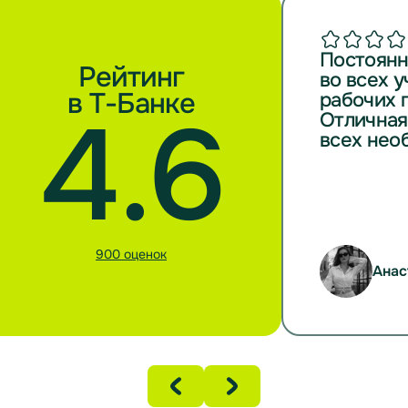
Постоянн
Рейтинг
во всех 
в Т-Банке
рабочих 
4.6
Отличная
всех нео
900 оценок
Анас