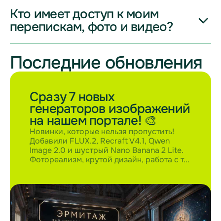
сопротивляться 😉
Кто имеет доступ к моим
Да, такая возможность есть в тарифе «Бизнес». В него
можно добавить до 30 пользователей.
перепискам, фото и видео?
Несмотря на название, оформить этот тариф может любое
физическое лицо. Он отлично подойдет, например, для
Последние обновления
Никто, кроме вас, нас и нейросетей, которыми вы
семьи или небольшой команды
пользуетесь. Больше никому никаких доступов не выдаем,
ваша конфиденциальность под вашим контролем
Сразу 7 новых
генераторов изображений
на нашем портале! 🎨
Новинки, которые нельзя пропустить!
Добавили FLUX.2, Recraft V4.1, Qwen
Image 2.0 и шустрый Nano Banana 2 Lite.
Фотореализм, крутой дизайн, работа с т...