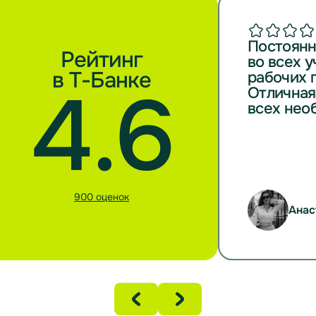
Постоянн
Рейтинг
во всех 
в Т-Банке
рабочих 
4.6
Отличная
всех нео
900 оценок
Анас