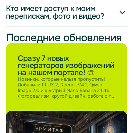
сопротивляться 😉
Кто имеет доступ к моим
Да, такая возможность есть в тарифе «Бизнес». В него
можно добавить до 30 пользователей.
перепискам, фото и видео?
Несмотря на название, оформить этот тариф может любое
физическое лицо. Он отлично подойдет, например, для
Последние обновления
Никто, кроме вас, нас и нейросетей, которыми вы
семьи или небольшой команды
пользуетесь. Больше никому никаких доступов не выдаем,
ваша конфиденциальность под вашим контролем
Сразу 7 новых
генераторов изображений
на нашем портале! 🎨
Новинки, которые нельзя пропустить!
Добавили FLUX.2, Recraft V4.1, Qwen
Image 2.0 и шустрый Nano Banana 2 Lite.
Фотореализм, крутой дизайн, работа с т...