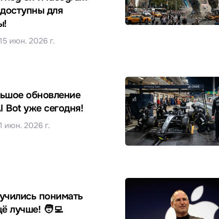
 доступны для
ы!
15 июн. 2026 г.
льшое обновление
I Bot уже сегодня!
1 июн. 2026 г.
учились понимать
ё лучше! 🧑‍💻