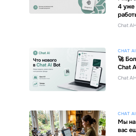
4 уже
работ
Chat AI
•
CHAT AI
🚀 Бо
Chat A
Chat AI
•
CHAT AI
Мы на
вас ещ