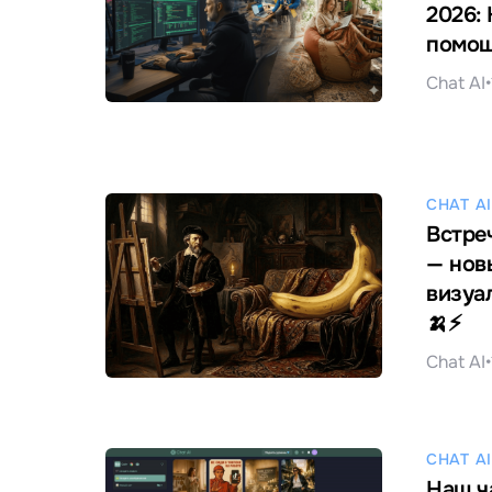
2026:
помощ
Chat AI
•
CHAT AI
Встре
— нов
визуа
🍌⚡️
Chat AI
•
CHAT AI
Наш ч