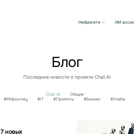
Нейросети
ИИ ассис
Microsoft MAI Image
Grok Imagine Video
Блог
Последние новости о проекте Chat AI
Chat AI
Общие
#Midjourney
#IT
#Промпты
#Бизнес
#Учеба
 7 новых