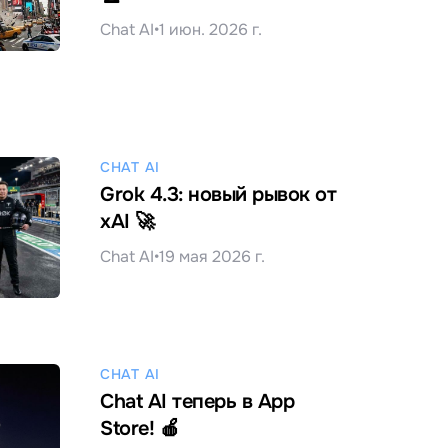
Chat AI
•
1 июн. 2026 г.
CHAT AI
Grok 4.3: новый рывок от
xAI 🚀
Chat AI
•
19 мая 2026 г.
CHAT AI
Chat AI теперь в App
Store! 🍎