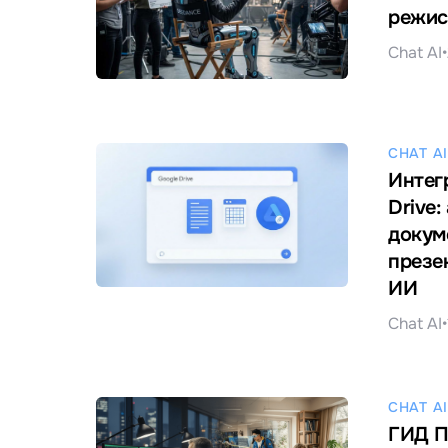
режис
Chat AI
•
CHAT AI
Интег
Drive:
докум
презе
ИИ
Chat AI
•
CHAT AI
ГИД 