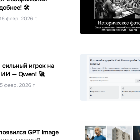
добнее! 🛠️
16 февр. 2026 г.
 сильный игрок на
 ИИ — Qwen! 🚀
5 февр. 2026 г.
 появился GPT Image