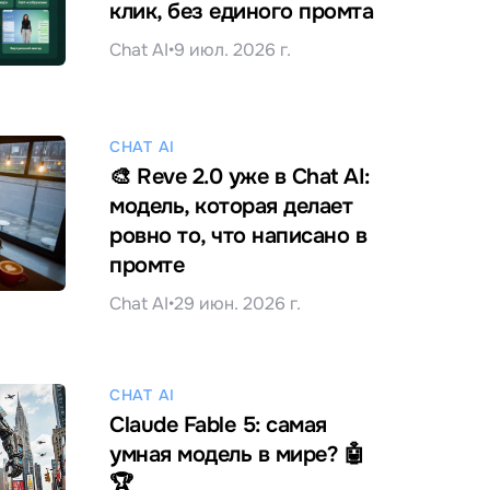
клик, без единого промта
Chat AI
•
9 июл. 2026 г.
CHAT AI
🎨 Reve 2.0 уже в Chat AI:
модель, которая делает
ровно то, что написано в
промте
Chat AI
•
29 июн. 2026 г.
CHAT AI
Claude Fable 5: самая
умная модель в мире? 🤖
🏆