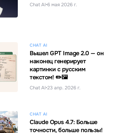
Chat AI
•
6 мая 2026 г.
CHAT AI
Вышел GPT Image 2.0 — он
наконец генерирует
картинки с русским
текстом! ✏️🖼️
Chat AI
•
23 апр. 2026 г.
CHAT AI
Claude Opus 4.7: Больше
точности, больше пользы!