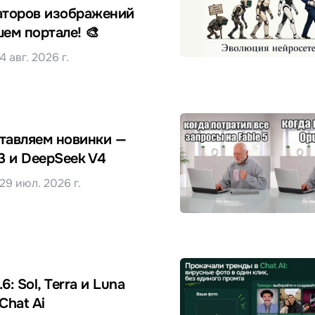
аторов изображений
шем портале! 🎨
4 авг. 2026 г.
тавляем новинки —
K3 и DeepSeek V4
29 июл. 2026 г.
6: Sol, Terra и Luna
Chat Ai