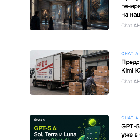
генер
на на
Chat AI
•
CHAT AI
Предс
Kimi 
Chat AI
•
CHAT AI
GPT-5.
уже в 