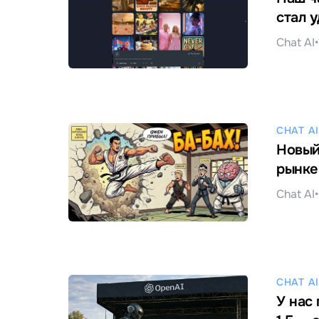
стал у
Chat AI
•
CHAT AI
Новый
рынке
Chat AI
•
CHAT AI
У нас