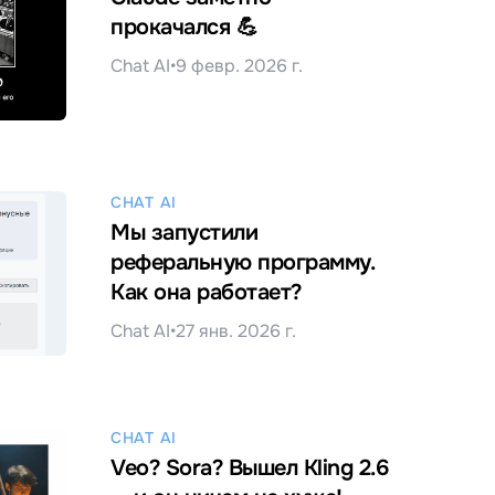
прокачался 💪
Chat AI
•
9 февр. 2026 г.
CHAT AI
Мы запустили
реферальную программу.
Как она работает?
Chat AI
•
27 янв. 2026 г.
CHAT AI
Veo? Sora? Вышел Kling 2.6