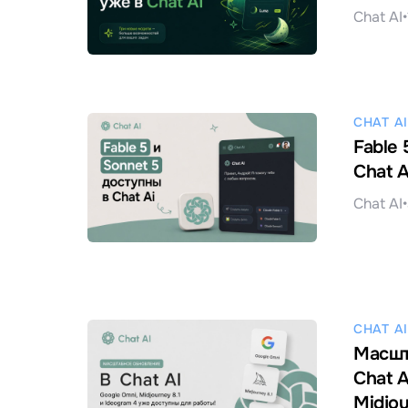
Chat AI
•
CHAT AI
Fable 
Chat A
Chat AI
•
CHAT AI
Масшт
Chat A
Midjou