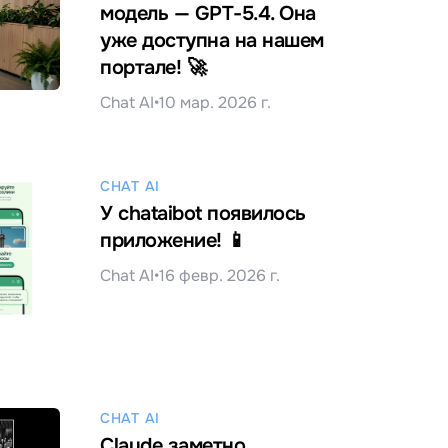
модель — GPT-5.4. Она
уже доступна на нашем
портале! 🚀
Chat AI
•
10 мар. 2026 г.
CHAT AI
У сhataibot появилось
приложение! 📱
Chat AI
•
16 февр. 2026 г.
CHAT AI
Claude заметно