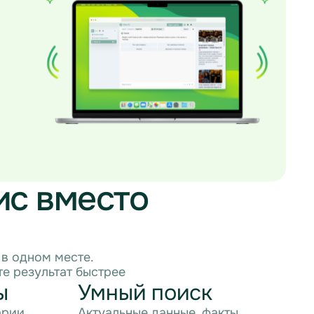
ис вместо
в одном месте.
е результат быстрее
ы
Умный поиск
арии.
Актуальные данные, факты,