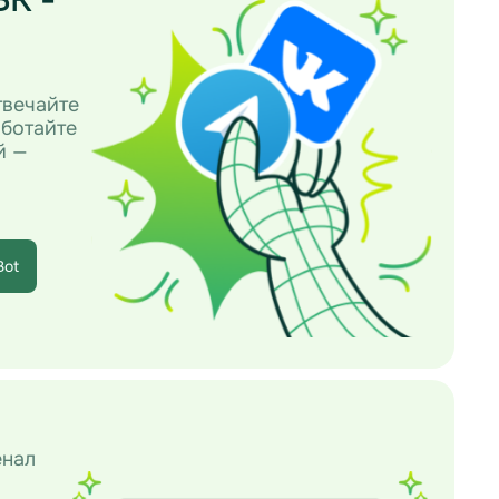
твечайте
аботайте
й —
Bot
енал