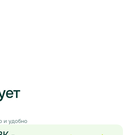
ует
о и удобно
ВК -