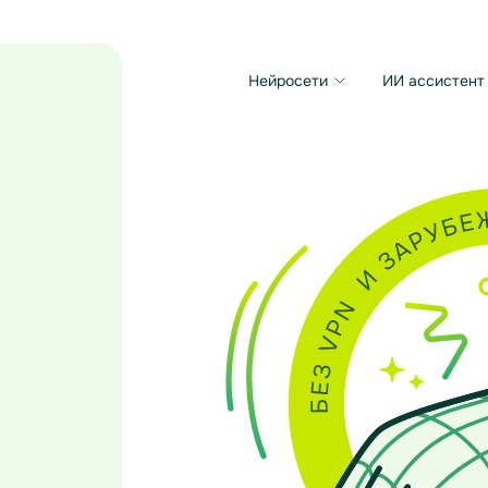
Нейросети
ИИ ассистент
Microsoft MAI Image
Grok Imagine Video