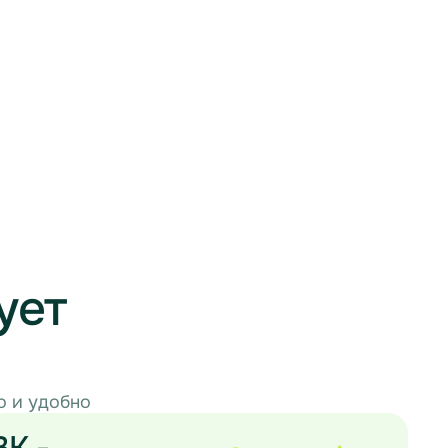
ует
о и удобно
ВК -