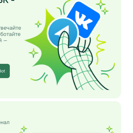
твечайте
аботайте
й —
Bot
енал