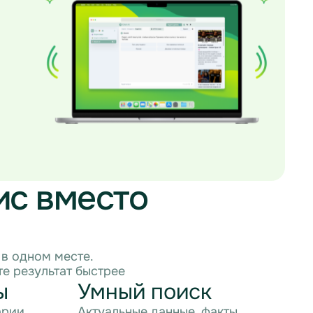
ис вместо
в одном месте.
е результат быстрее
ы
Умный поиск
арии.
Актуальные данные, факты,