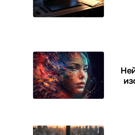
Ней
из