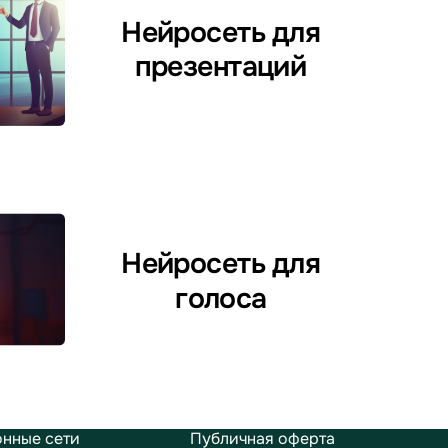
Нейросеть для
презентаций
Нейросеть для
голоса
нные сети
Публичная оферта