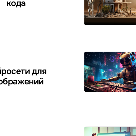
кода
росети для
ображений