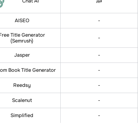
да
Chat AI
AISEO
-
Free Title Generator
-
(Semrush)
Jasper
-
om Book Title Generator
-
Reedsy
-
Scalenut
-
Simplified
-