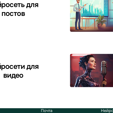
росеть для
постов
росети для
видео
Почта
Нейро