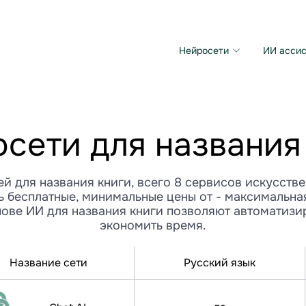
Нейросети
ИИ ассис
Microsoft MAI Image
Grok Imagine Video
сети для названия
й для названия книги, всего 8 сервисов искусстве
ь бесплатные, минимальные цены от - максимальная
ове ИИ для названия книги позволяют автоматизи
экономить время.
Название сети
Русский язык