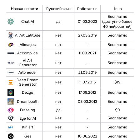
Название сети
Русский язык
Работает с
Цена
Бесплатно
Chat AI
да
01.03.2023
(доступно более
40 нейросетей)
AI Art Latitude
нет
27.03.2019
Бесплатно
AIimages
нет
-
Бесплатно
Accomplice
нет
11.08.2021
Бесплатно
Ai Art
нет
-
Бесплатно
Generator
Artbreeder
нет
21.05.2019
Бесплатно
Deep Dream
нет
11.07.2015
$19
Generator
Dezgo
нет
17.09.2012
Бесплатно
нет
08.03.2013
Бесплатно
Dreambooth
Erase.bg
да
-
$9
нет
-
Бесплатно
Eye for AI
Kiri.art
нет
-
Бесплатно
Krea
нет
10.06.2022
Бесплатно