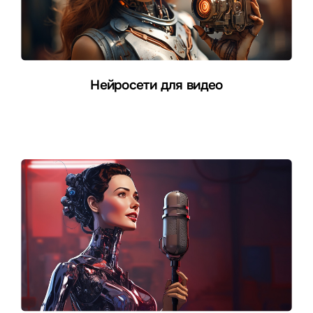
Нейросети для видео