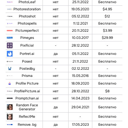
PhotoLeaf
нет
25.11.2022
Бесплатно
Photorestoration
нет
19.05.2020
$4.95
Photoshot
нет
05.12.2022
$12
Photospells
нет
11.12.2021
Бесплатно
Pictureperfect
нет
20.11.2022
$3.99
Pimeyes
нет
10.03.2017
$29.99
Pixificial
-
28.12.2022
-
Portret.ai
да
05.11.2022
Бесплатно
Posed
нет
21.11.2022
Бесплатно
Postedby
-
02.12.2022
-
Prisma
нет
15.05.2016
Бесплатно
Profile Picture
нет
18.09.2020
Бесплатно
ProfilePicture.ai
нет
28.10.2022
$8
Promptchan.ai
нет
14.04.2023
Бесплатно
Random Face
да
29.04.2021
Бесплатно
Generator
нет
-
Бесплатно
ReflectMe
Remove. bg
да
17.05.2023
Бесплатно