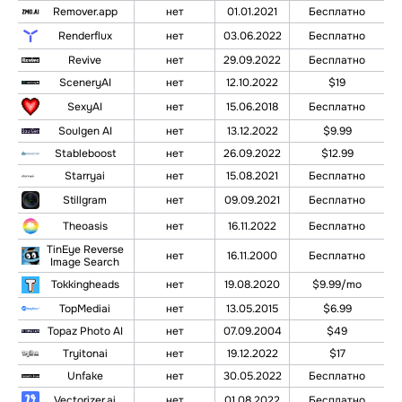
Remover.app
нет
01.01.2021
Бесплатно
Renderflux
нет
03.06.2022
Бесплатно
Revive
нет
29.09.2022
Бесплатно
SceneryAI
нет
12.10.2022
$19
SexyAI
нет
15.06.2018
Бесплатно
Soulgen AI
нет
13.12.2022
$9.99
Stableboost
нет
26.09.2022
$12.99
Starryai
нет
15.08.2021
Бесплатно
Stillgram
нет
09.09.2021
Бесплатно
Theoasis
нет
16.11.2022
Бесплатно
TinEye Reverse
нет
16.11.2000
Бесплатно
Image Search
нет
19.08.2020
$9.99/mo
Tokkingheads
TopMediai
нет
13.05.2015
$6.99
Topaz Photo AI
нет
07.09.2004
$49
Tryitonai
нет
19.12.2022
$17
Unfake
нет
30.05.2022
Бесплатно
Vectorizer.ai
нет
01.08.2022
Бесплатно