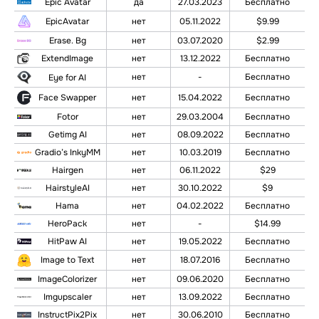
Epic Avatar
да
27.03.2023
Бесплатно
EpicAvatar
нет
05.11.2022
$9.99
Erase. Bg
нет
03.07.2020
$2.99
нет
13.12.2022
Бесплатно
ExtendImage
нет
-
Бесплатно
Eye for AI
нет
15.04.2022
Бесплатно
Face Swapper
Fotor
нет
29.03.2004
Бесплатно
Getimg AI
нет
08.09.2022
Бесплатно
Gradio’s InkyMM
нет
10.03.2019
Бесплатно
Hairgen
нет
06.11.2022
$29
HairstyleAI
нет
30.10.2022
$9
Hama
нет
04.02.2022
Бесплатно
HeroPack
нет
-
$14.99
HitPaw AI
нет
19.05.2022
Бесплатно
нет
18.07.2016
Бесплатно
Image to Text
ImageColorizer
нет
09.06.2020
Бесплатно
Imgupscaler
нет
13.09.2022
Бесплатно
InstructPix2Pix
нет
30.06.2010
Бесплатно