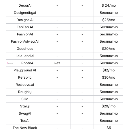
DecorAI
-
-
$ 24/mo
Designedbyai
-
-
Бесплатно
Designs AI
-
-
$25/mo
FabFab AI
-
-
Бесплатно
FashionAI
-
-
Бесплатно
FashionAdvisorAI
-
-
Бесплатно
Goodhues
-
-
$20/mo
LalaLand.ai
-
-
Бесплатно
PhotoAI
нет
-
Бесплатно
Playground AI
-
-
$12/mo
Refabric
-
-
$30/mo
Resleeve.ai
-
-
Бесплатно
Roughly
-
-
Бесплатно
Silic
-
-
Бесплатно
Staiyl
-
-
$29/ mo
SwagAI
-
-
Бесплатно
TeeAI
-
-
Бесплатно
The New Black
-
-
$5