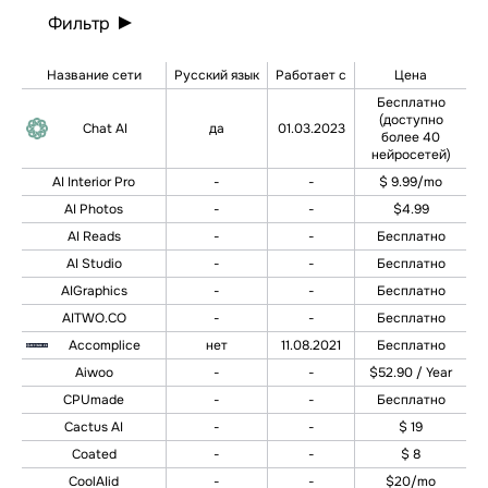
Фильтр
Название сети
Русский язык
Работает с
Цена
Бесплатно
(доступно
Chat AI
да
01.03.2023
более 40
нейросетей)
AI Interior Pro
-
-
$ 9.99/mo
AI Photos
-
-
$4.99
AI Reads
-
-
Бесплатно
AI Studio
-
-
Бесплатно
AIGraphics
-
-
Бесплатно
AITWO.CO
-
-
Бесплатно
Accomplice
нет
11.08.2021
Бесплатно
Aiwoo
-
-
$52.90 / Year
CPUmade
-
-
Бесплатно
Cactus AI
-
-
$ 19
Coated
-
-
$ 8
CoolAIid
-
-
$20/mo