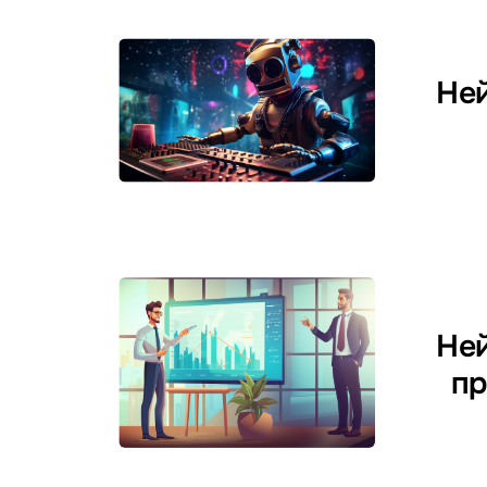
Ней
Ней
пр