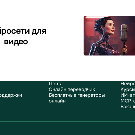
росети для
видео
Почта
Нейро
Онлайн переводчик
Курсы
оддержки
Бесплатные генераторы
ИИ-аг
онлайн
MCP-
Вакан