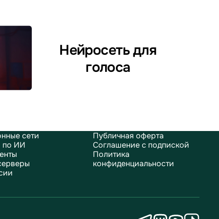
Нейросеть для
голоса
нные сети
Публичная оферта
 по ИИ
Соглашение с подпиской
енты
Политика
серверы
конфиденциальности
сии