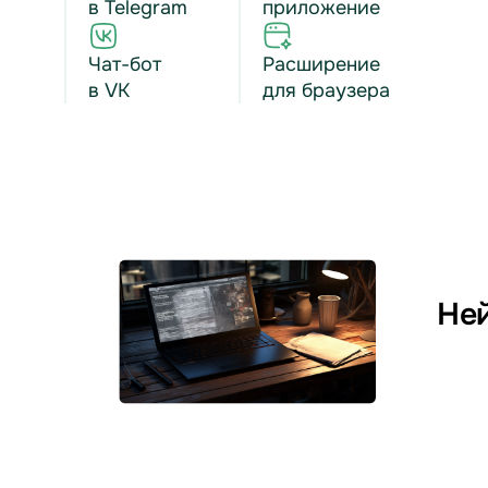
в Telegram
приложение
Чат-бот
Расширение
в VK
для браузера
Ней