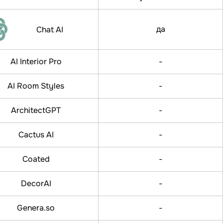
да
Chat AI
AI Interior Pro
-
AI Room Styles
-
ArchitectGPT
-
Cactus AI
-
Coated
-
DecorAI
-
Genera.so
-