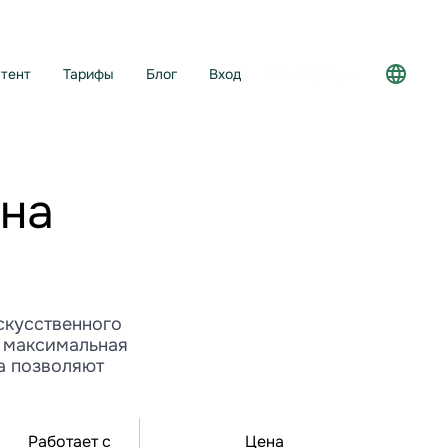
тент
Тарифы
Блог
Вход
Регистрация
йна
скусственного
3 максимальная
а позволяют
Работает с
Цена