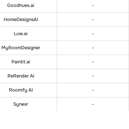
Goodhues.ai
-
HomeDesignsAI
-
Luw.ai
-
MyRoomDesigner
-
Paintit.ai
-
ReRender AI
-
Roomify AI
-
Synexr
-