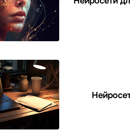
Нейросети д
Нейросет