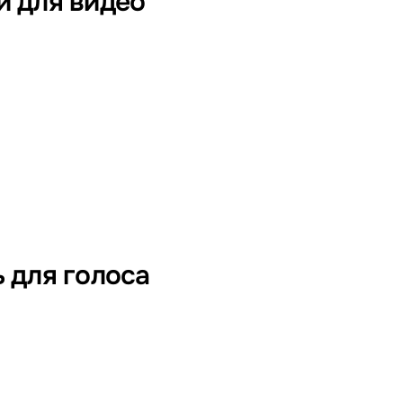
и для видео
 для голоса