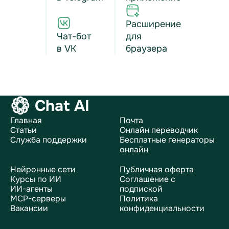
Расширение
Чат-бот
для
в VK
браузера
Chat AI
Главная
Почта
Статьи
Онлайн переводчик
Служба поддержки
Бесплатные генераторы
онлайн
Нейронные сети
Публичная оферта
Курсы по ИИ
Соглашение с
ИИ-агенты
подпиской
MCP-серверы
Политика
Вакансии
конфиденциальности