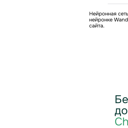
Нейронная сеть
нейронке Wanda
сайта.
Бе
до
Ch