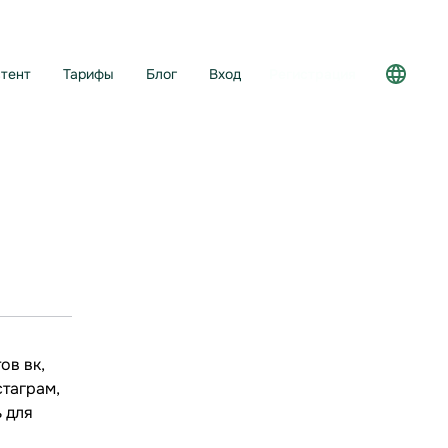
тент
Тарифы
Блог
Вход
Регистрация
ов вк,
стаграм,
 для