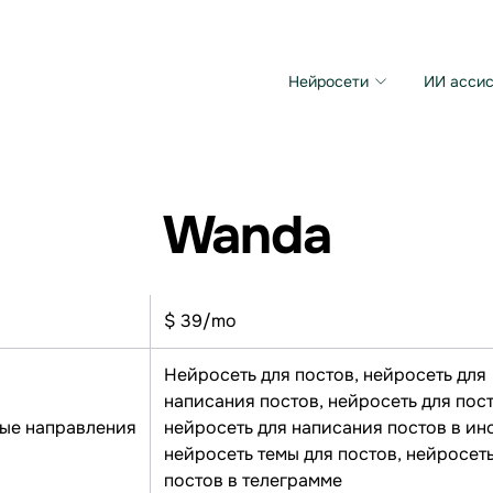
Нейросети
ИИ ассис
Microsoft MAI Image
Grok Imagine Video
Wanda
$ 39/mo
Нейросеть для постов, нейросеть для
написания постов, нейросеть для пост
ые направления
нейросеть для написания постов в ин
нейросеть темы для постов, нейросеть
постов в телеграмме