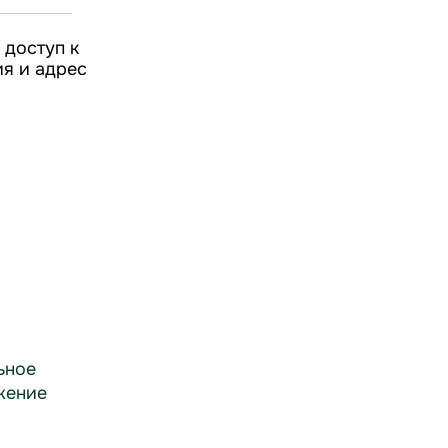
 доступ к
ия и адрес
ьное
жение