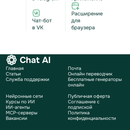
Расширение
Чат-бот
для
в VK
браузера
Chat AI
Главная
Почта
Статьи
Онлайн переводчик
Служба поддержки
Бесплатные генераторы
онлайн
Нейронные сети
Публичная оферта
Курсы по ИИ
Соглашение с
ИИ-агенты
подпиской
MCP-серверы
Политика
Вакансии
конфиденциальности