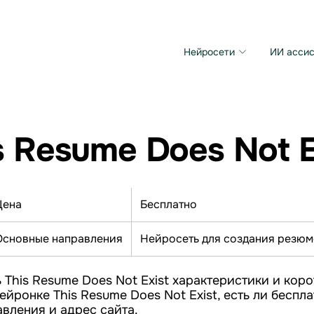
Нейросети
ИИ ассис
Microsoft MAI Image
Grok Imagine Video
s Resume Does Not E
Цена
Бесплатно
Основные направления
Нейросеть для создания резюм
 This Resume Does Not Exist характеристики и коро
ейронке This Resume Does Not Exist, есть ли беспл
вления и адрес сайта.