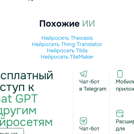
Похожие
ИИ
Нейросеть Theoasis
Нейросеть Thing Translator
Нейросеть Tilda
Нейросеть TileMaker
сплатный
Чат-бот
Мобил
ступ к
в Telegram
прило
at GPT
другим
йросетям
Расши
Чат-бот
для
рыть чат