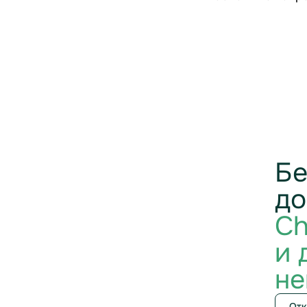
Бе
до
Ch
и 
не
Отк