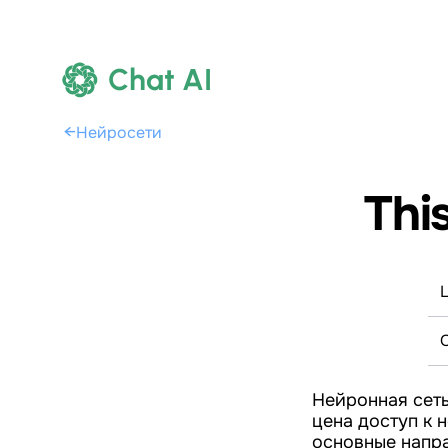
Chat AI
←
Нейросети
Thi
Нейронная сеть
цена доступ к н
основные напра