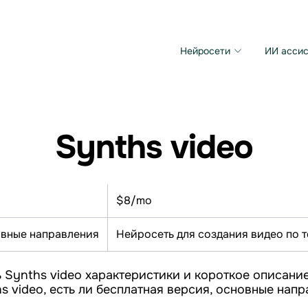
Нейросети
ИИ ассис
Microsoft MAI Image
Grok Imagine Video
Synths video
$8/mo
вные направления
Нейросеть для создания видео по т
 Synths video характеристики и короткое описание
s video, есть ли бесплатная версия, основные напр