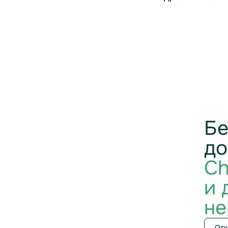
Бе
до
Ch
и 
не
Отк