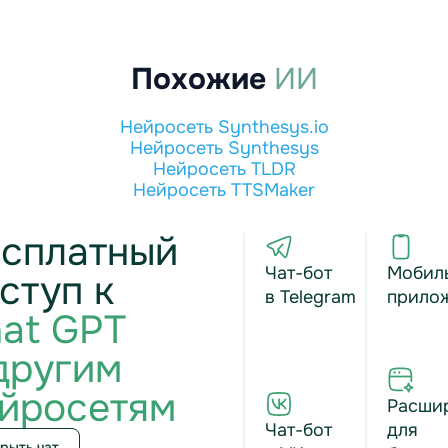
Похожие
ИИ
Нейросеть Synthesys.io
Нейросеть Synthesys
Нейросеть TLDR
Нейросеть TTSMaker
сплатный
Чат-бот
Мобил
ступ к
в Telegram
прило
at GPT
другим
йросетям
Расши
Чат-бот
для
рыть чат