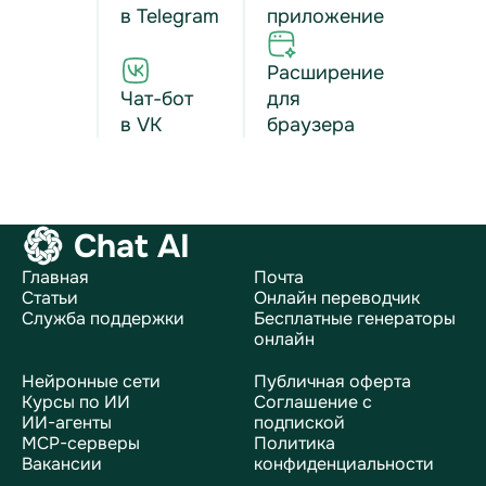
в Telegram
приложение
Расширение
Чат-бот
для
в VK
браузера
Chat AI
Главная
Почта
Статьи
Онлайн переводчик
Служба поддержки
Бесплатные генераторы
онлайн
Нейронные сети
Публичная оферта
Курсы по ИИ
Соглашение с
ИИ-агенты
подпиской
MCP-серверы
Политика
Вакансии
конфиденциальности