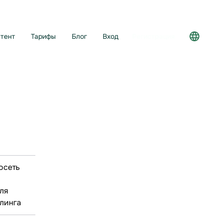
тент
Тарифы
Блог
Вход
Регистрация
осеть
ля
линга