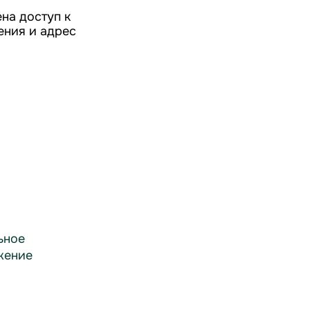
ена доступ к
ления и адрес
ьное
жение