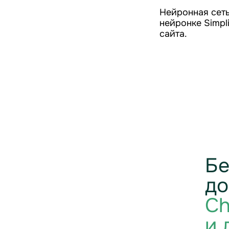
Нейронная сеть
нейронке Simpl
сайта.
Бе
до
Ch
и 