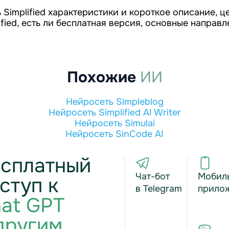
 Simplified характеристики и короткое описание, ц
ified, есть ли бесплатная версия, основные направ
Похожие
ИИ
Нейросеть Simpleblog
Нейросеть Simplified AI Writer
Нейросеть Simulai
Нейросеть SinCode AI
сплатный
Чат-бот
Мобил
ступ к
в Telegram
прило
at GPT
другим