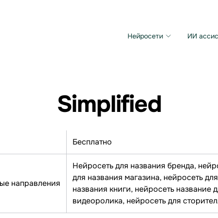
Нейросети
ИИ ассис
Microsoft MAI Image
Grok Imagine Video
Simplified
Бесплатно
Нейросеть для названия бренда, нейр
для названия магазина, нейросеть для
ые направления
названия книги, нейросеть название д
видеоролика, нейросеть для сторител