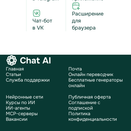
Расширение
Чат-бот
для
в VK
браузера
Chat AI
Главная
Почта
Статьи
Онлайн переводчик
Служба поддержки
Бесплатные генераторы
онлайн
Нейронные сети
Публичная оферта
Курсы по ИИ
Соглашение с
ИИ-агенты
подпиской
MCP-серверы
Политика
Вакансии
конфиденциальности