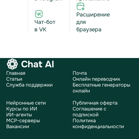
Расширение
Чат-бот
для
в VK
браузера
Chat AI
Главная
Почта
Статьи
Онлайн переводчик
Служба поддержки
Бесплатные генераторы
онлайн
Нейронные сети
Публичная оферта
Курсы по ИИ
Соглашение с
ИИ-агенты
подпиской
MCP-серверы
Политика
Вакансии
конфиденциальности