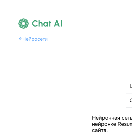
Chat AI
←
Нейросети
Нейронная сеть
нейронке Resum
сайта.