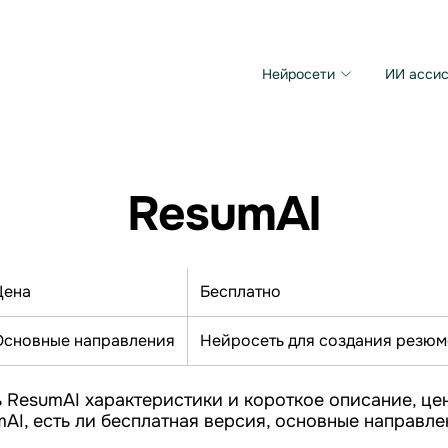
Нейросети
ИИ ассис
Microsoft MAI Image
Grok Imagine Video
ResumAI
Цена
Бесплатно
Основные направления
Нейросеть для создания резюм
 ResumAI характеристики и короткое описание, цен
AI, есть ли бесплатная версия, основные направле