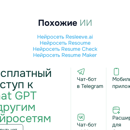
Похожие
ИИ
Нейросеть Resleeve.ai
Нейросеть Resoume
Нейросеть Resume Check
Нейросеть Resume Maker
сплатный
Чат-бот
Мобил
ступ к
в Telegram
прило
at GPT
другим
йросетям
Расши
Чат-бот
для
рыть чат