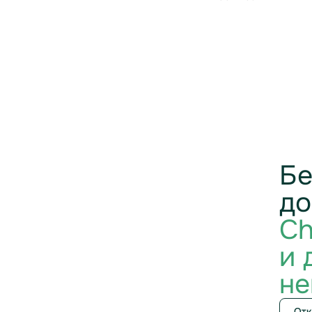
Бе
до
Ch
и 
не
Отк