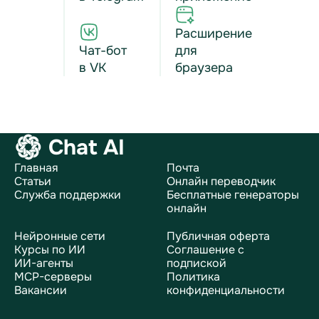
Расширение
Чат-бот
для
в VK
браузера
Chat AI
Главная
Почта
Статьи
Онлайн переводчик
Служба поддержки
Бесплатные генераторы
онлайн
Нейронные сети
Публичная оферта
Курсы по ИИ
Соглашение с
ИИ-агенты
подпиской
MCP-серверы
Политика
Вакансии
конфиденциальности