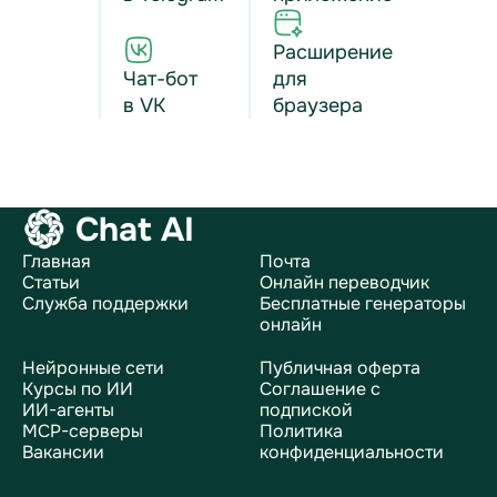
Расширение
Чат-бот
для
в VK
браузера
Chat AI
Главная
Почта
Статьи
Онлайн переводчик
Служба поддержки
Бесплатные генераторы
онлайн
Нейронные сети
Публичная оферта
Курсы по ИИ
Соглашение с
ИИ-агенты
подпиской
MCP-серверы
Политика
Вакансии
конфиденциальности