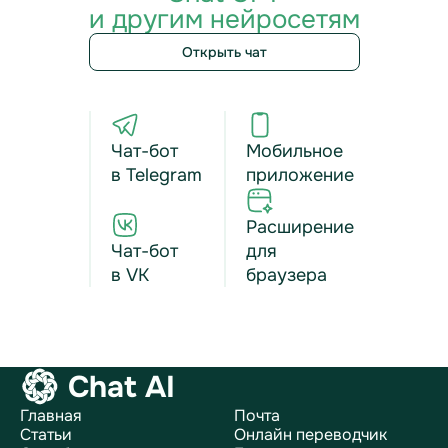
и другим нейросетям
Открыть чат
Чат-бот
Мобильное
в Telegram
приложение
Расширение
Чат-бот
для
в VK
браузера
Chat AI
Главная
Почта
Статьи
Онлайн переводчик