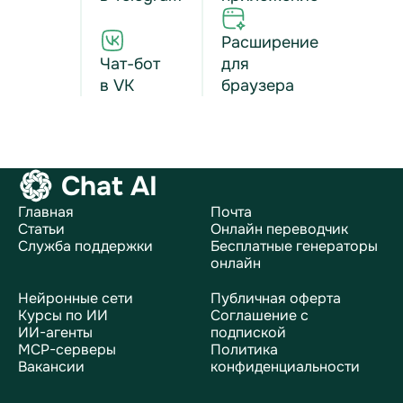
Расширение
Чат-бот
для
в VK
браузера
Chat AI
Главная
Почта
Статьи
Онлайн переводчик
Служба поддержки
Бесплатные генераторы
онлайн
Нейронные сети
Публичная оферта
Курсы по ИИ
Соглашение с
ИИ-агенты
подпиской
MCP-серверы
Политика
Вакансии
конфиденциальности