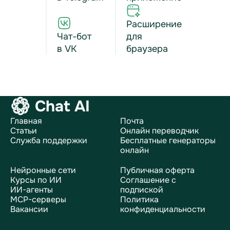
Расширение
Чат-бот
для
в VK
браузера
Chat AI
Главная
Почта
Статьи
Онлайн переводчик
Служба поддержки
Бесплатные генераторы
онлайн
Нейронные сети
Публичная оферта
Курсы по ИИ
Соглашение с
ИИ-агенты
подпиской
MCP-серверы
Политика
Вакансии
конфиденциальности