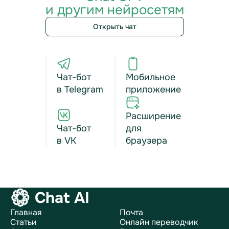
и другим нейросетям
Открыть чат
Чат-бот
Мобильное
в Telegram
приложение
Расширение
Чат-бот
для
в VK
браузера
Chat AI
Главная
Почта
Статьи
Онлайн переводчик