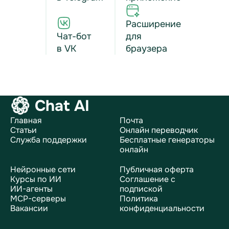
Расширение
Чат-бот
для
в VK
браузера
Chat AI
Главная
Почта
Статьи
Онлайн переводчик
Служба поддержки
Бесплатные генераторы
онлайн
Нейронные сети
Публичная оферта
Курсы по ИИ
Соглашение с
ИИ-агенты
подпиской
MCP-серверы
Политика
Вакансии
конфиденциальности