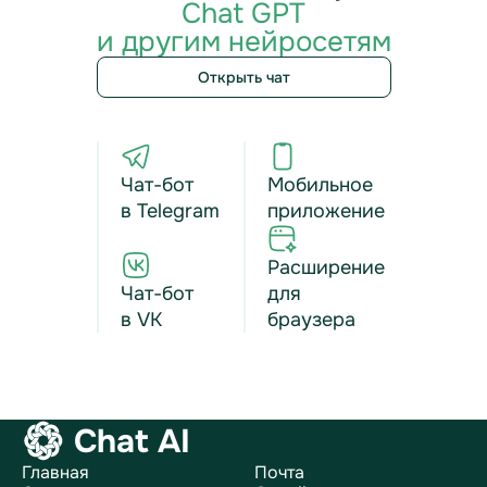
Chat GPT
и другим нейросетям
Открыть чат
Чат-бот
Мобильное
в Telegram
приложение
Расширение
Чат-бот
для
в VK
браузера
Chat AI
Главная
Почта