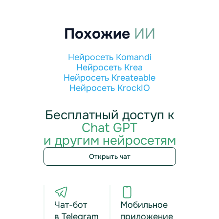
Похожие
ИИ
Нейросеть Komandi
Нейросеть Krea
Нейросеть Kreateable
Нейросеть KrockIO
Бесплатный доступ к
Chat GPT
и другим нейросетям
Открыть чат
Чат-бот
Мобильное
в Telegram
приложение