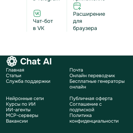
Расширение
Чат-бот
для
в VK
браузера
Chat AI
Главная
Почта
Статьи
Онлайн переводчик
Служба поддержки
Бесплатные генераторы
онлайн
Нейронные сети
Публичная оферта
Курсы по ИИ
Соглашение с
ИИ-агенты
подпиской
MCP-серверы
Политика
Вакансии
конфиденциальности