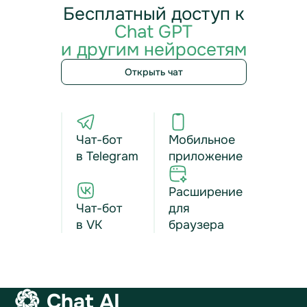
Бесплатный доступ к
Chat GPT
и другим нейросетям
Открыть чат
Чат-бот
Мобильное
в Telegram
приложение
Расширение
Чат-бот
для
в VK
браузера
Chat AI