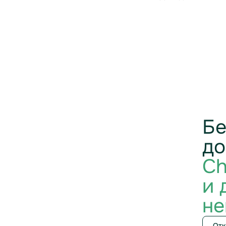
Бе
до
Ch
и 
не
Отк