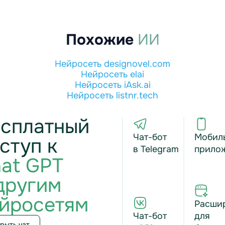
Похожие
ИИ
Нейросеть designovel.com
Нейросеть elai
Нейросеть iAsk.ai
Нейросеть listnr.tech
сплатный
Чат-бот
Мобил
ступ к
в Telegram
прило
at GPT
другим
йросетям
Расши
Чат-бот
для
рыть чат