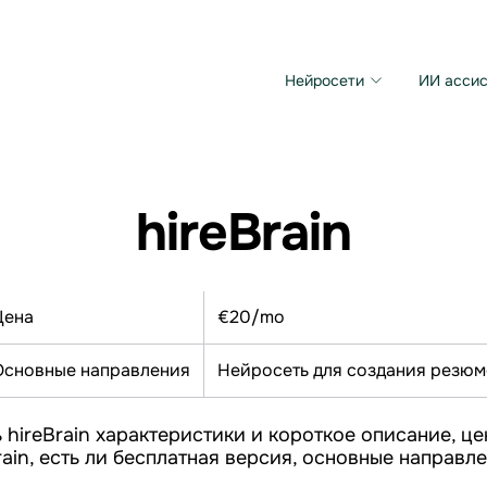
Нейросети
ИИ ассис
Microsoft MAI Image
Grok Imagine Video
hireBrain
Цена
€20/mo
Основные направления
Нейросеть для создания резюм
 hireBrain характеристики и короткое описание, це
rain, есть ли бесплатная версия, основные направл