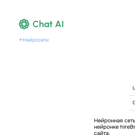
Chat AI
←
Нейросети
Нейронная сеть
нейронке hireB
сайта.