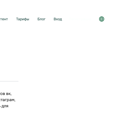
тент
Тарифы
Блог
Вход
Регистрация
ов вк,
стаграм,
 для