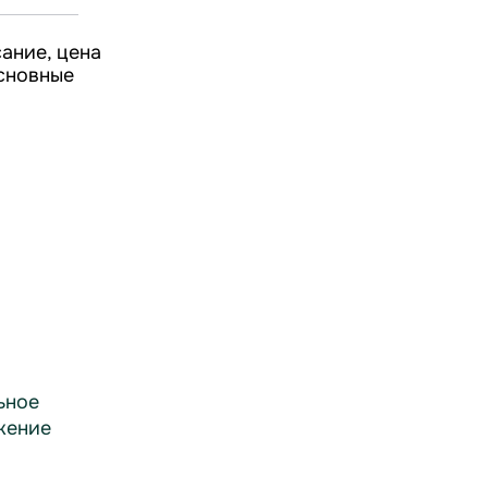
ание, цена
основные
ьное
жение