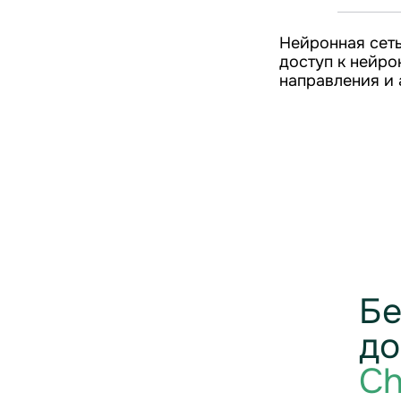
Нейронная сеть
доступ к нейро
направления и 
Бе
до
Ch