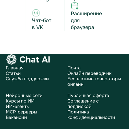
Расширение
Чат-бот
для
в VK
браузера
Chat AI
Главная
Почта
Статьи
Онлайн переводчик
Служба поддержки
Бесплатные генераторы
онлайн
Нейронные сети
Публичная оферта
Курсы по ИИ
Соглашение с
ИИ-агенты
подпиской
MCP-серверы
Политика
Вакансии
конфиденциальности