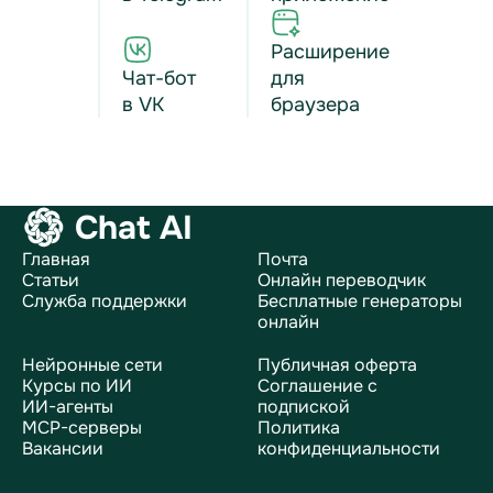
Расширение
Чат-бот
для
в VK
браузера
Chat AI
Главная
Почта
Статьи
Онлайн переводчик
Служба поддержки
Бесплатные генераторы
онлайн
Нейронные сети
Публичная оферта
Курсы по ИИ
Соглашение с
ИИ-агенты
подпиской
MCP-серверы
Политика
Вакансии
конфиденциальности