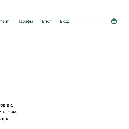
тент
Тарифы
Блог
Вход
Регистрация
ов вк,
стаграм,
 для