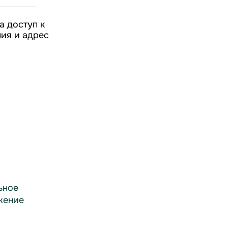
а доступ к
ния и адрес
ьное
жение