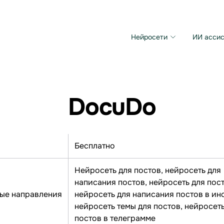
Нейросети
ИИ ассис
Microsoft MAI Image
Grok Imagine Video
DocuDo
Бесплатно
Нейросеть для постов, нейросеть для
написания постов, нейросеть для пост
ые направления
нейросеть для написания постов в ин
нейросеть темы для постов, нейросеть
постов в телеграмме