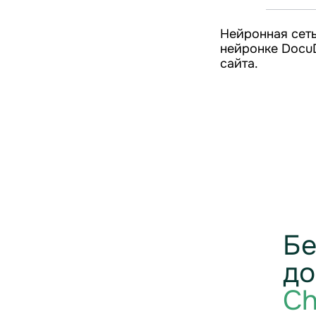
Нейронная сеть
нейронке DocuD
сайта.
Бе
до
Ch