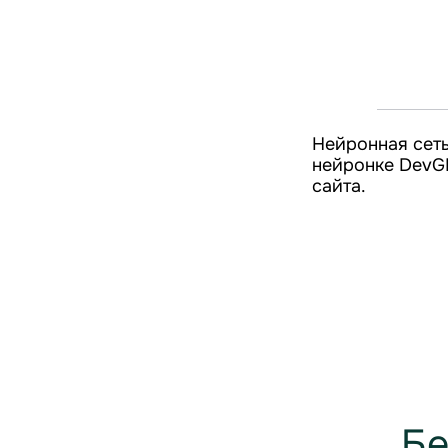
Нейронная сеть
нейронке DevGP
сайта.
Бе