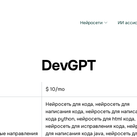
Нейросети
ИИ ассис
Microsoft MAI Image
Grok Imagine Video
DevGPT
$ 10/mo
Нейросеть для кода, нейросеть для
написания кода, нейросеть для напис
кода python, нейросеть для html кода,
нейросеть для исправления кода, ней
ые направления
для написания кода java, нейросеть д