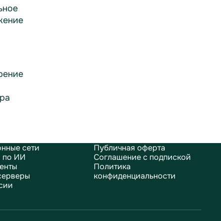
ьное
жение
рение
ра
нные сети
Публичная оферта
 по ИИ
Соглашение с подпиской
енты
Политика
серверы
конфиденциальности
сии