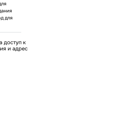
для
дания
од для
а доступ к
ия и адрес