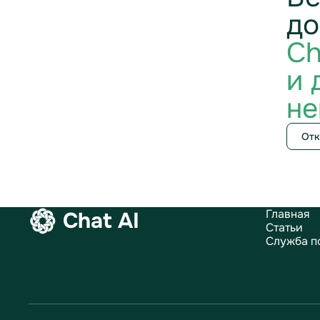
до
Ch
и 
не
Отк
Главная
Chat AI
Статьи
Служба п