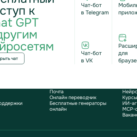
Чат-бот
Мобил
ступ к
в Telegram
прило
at GPT
другим
йросетям
Расши
Чат-бот
для
рыть чат
в VK
браузе
Почта
Нейро
Онлайн переводчик
Курсы
оддержки
Бесплатные генераторы
ИИ-аг
онлайн
MCP-
Вакан