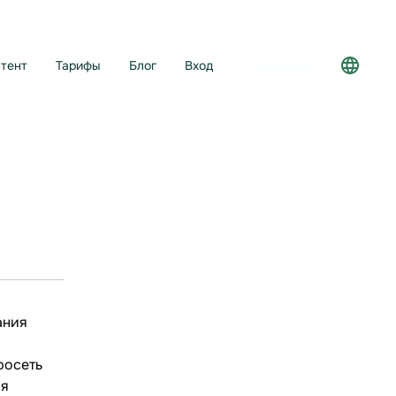
тент
Тарифы
Блог
Вход
Регистрация
ания
росеть
ля