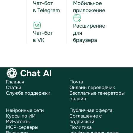
Чат-бот
Мобильное
в Telegram
приложение
Расширение
Чат-бот
для
в VK
браузера
Chat AI
Главная
Почта
Статьи
Онлайн переводчик
Служба поддержки
Бесплатные генераторы
онлайн
Нейронные сети
Публичная оферта
Курсы по ИИ
Соглашение с
ИИ-агенты
подпиской
MCP-серверы
Политика
Вакансии
конфиденциальности