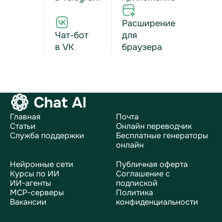
Расширение
Чат-бот
для
в VK
браузера
Chat AI
Главная
Почта
Статьи
Онлайн переводчик
Служба поддержки
Бесплатные генераторы
онлайн
Нейронные сети
Публичная оферта
Курсы по ИИ
Соглашение с
ИИ-агенты
подпиской
MCP-серверы
Политика
Вакансии
конфиденциальности