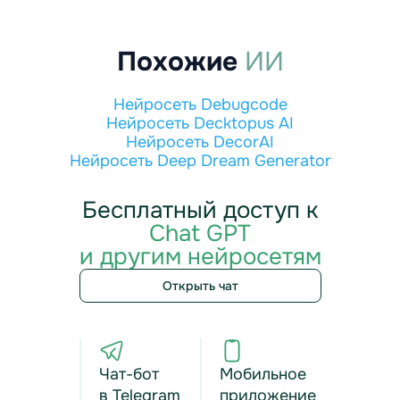
Похожие
ИИ
Нейросеть Debugcode
Нейросеть Decktopus AI
Нейросеть DecorAI
Нейросеть Deep Dream Generator
Бесплатный доступ к
Chat GPT
и другим нейросетям
Открыть чат
Чат-бот
Мобильное
в Telegram
приложение