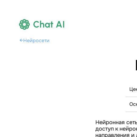
Chat AI
←
Нейросети
Це
Ос
Нейронная сеть
доступ к нейрон
направления и 