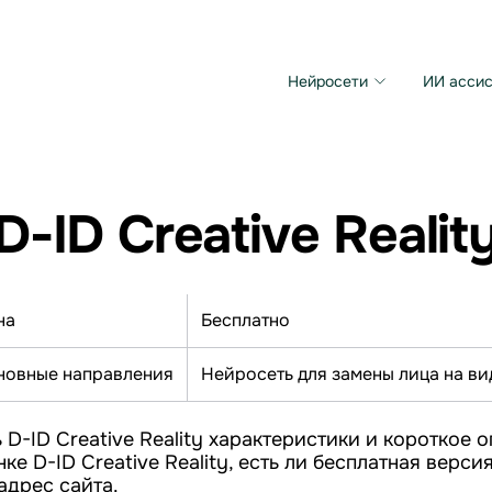
Нейросети
ИИ ассис
Microsoft MAI Image
Grok Imagine Video
D-ID Creative Realit
на
Бесплатно
новные направления
Нейросеть для замены лица на ви
 D-ID Creative Reality характеристики и короткое 
ке D-ID Creative Reality, есть ли бесплатная верси
адрес сайта.