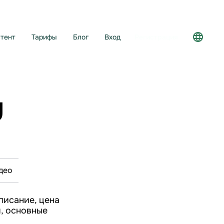
тент
Тарифы
Блог
Вход
Регистрация
y
део
описание, цена
я, основные