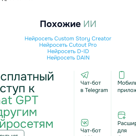
Похожие
ИИ
Нейросеть Custom Story Creator
Нейросеть Cutout Pro
Нейросеть D-ID
Нейросеть DAIN
сплатный
Чат-бот
Мобил
ступ к
в Telegram
прило
at GPT
другим
йросетям
Расши
Чат-бот
для
рыть чат