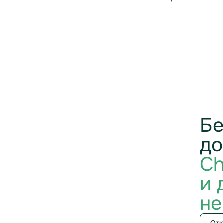
Бе
до
Ch
и 
не
Отк