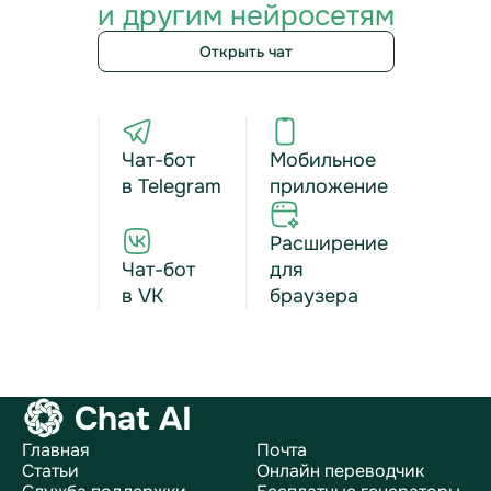
и другим нейросетям
Открыть чат
Чат-бот
Мобильное
в Telegram
приложение
Расширение
Чат-бот
для
в VK
браузера
Chat AI
Главная
Почта
Статьи
Онлайн переводчик