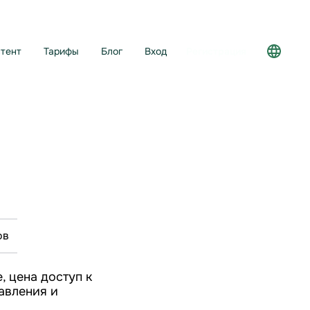
тент
Тарифы
Блог
Вход
Регистрация
ов
, цена доступ к
авления и