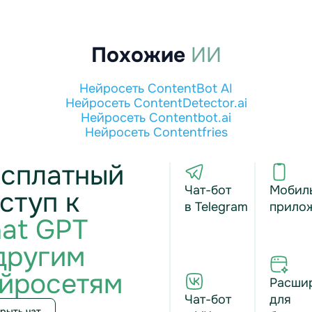
Похожие
ИИ
Нейросеть ContentBot AI
Нейросеть ContentDetector.ai
Нейросеть Contentbot.ai
Нейросеть Contentfries
сплатный
Чат-бот
Мобил
ступ к
в Telegram
прило
at GPT
другим
йросетям
Расши
Чат-бот
для
рыть чат