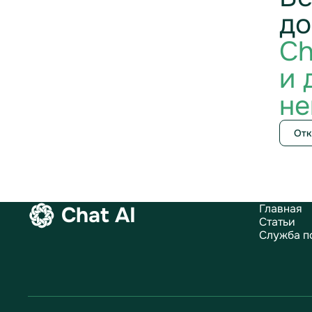
до
Ch
и 
не
Отк
Главная
Chat AI
Статьи
Служба п