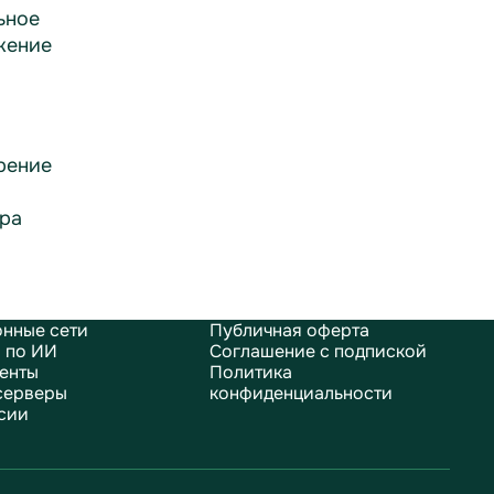
ьное
жение
рение
ра
нные сети
Публичная оферта
 по ИИ
Соглашение с подпиской
енты
Политика
серверы
конфиденциальности
сии