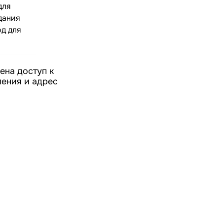
для
дания
од для
ена доступ к
ления и адрес