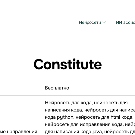
Нейросети
ИИ ассис
Microsoft MAI Image
Grok Imagine Video
Constitute
Бесплатно
Нейросеть для кода, нейросеть для
написания кода, нейросеть для напис
кода python, нейросеть для html кода,
нейросеть для исправления кода, ней
ые направления
для написания кода java, нейросеть д