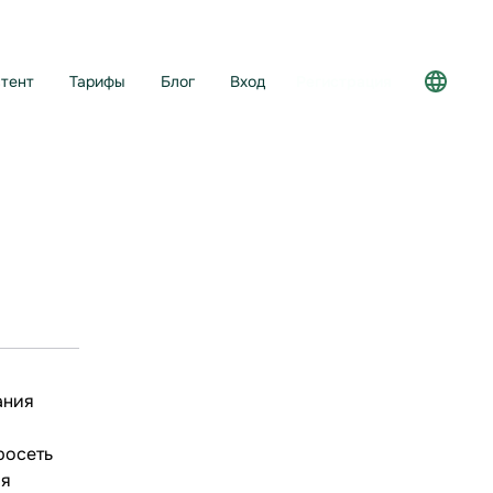
тент
Тарифы
Блог
Вход
Регистрация
ания
росеть
ля