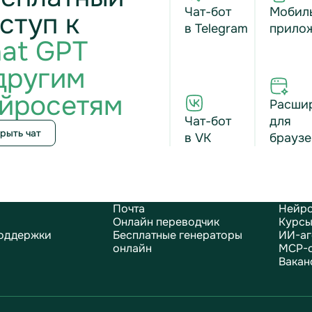
Чат-бот
Мобил
ступ к
в Telegram
прило
at GPT
другим
йросетям
Расши
Чат-бот
для
рыть чат
в VK
браузе
Почта
Нейро
Онлайн переводчик
Курсы
оддержки
Бесплатные генераторы
ИИ-аг
онлайн
MCP-
Вакан