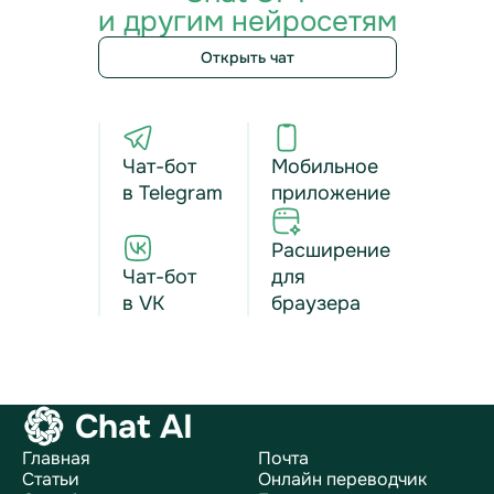
и другим нейросетям
Открыть чат
Чат-бот
Мобильное
в Telegram
приложение
Расширение
Чат-бот
для
в VK
браузера
Chat AI
Главная
Почта
Статьи
Онлайн переводчик