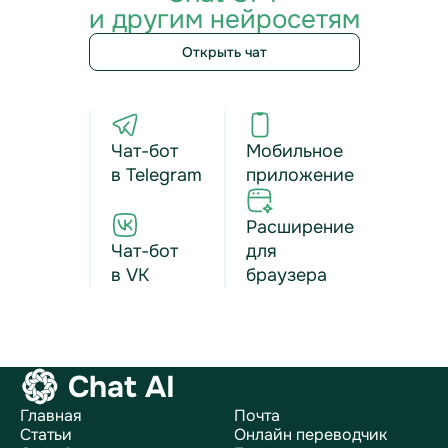
и другим нейросетям
Открыть чат
Чат-бот
Мобильное
в Telegram
приложение
Расширение
Чат-бот
для
в VK
браузера
Chat AI
Главная
Почта
Статьи
Онлайн переводчик