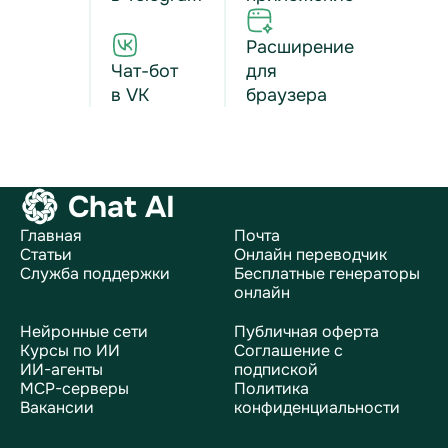
Расширение
Чат-бот
для
в VK
браузера
Chat AI
Главная
Почта
Статьи
Онлайн переводчик
Служба поддержки
Бесплатные генераторы
онлайн
Нейронные сети
Публичная оферта
Курсы по ИИ
Соглашение с
ИИ-агенты
подпиской
MCP-серверы
Политика
Вакансии
конфиденциальности