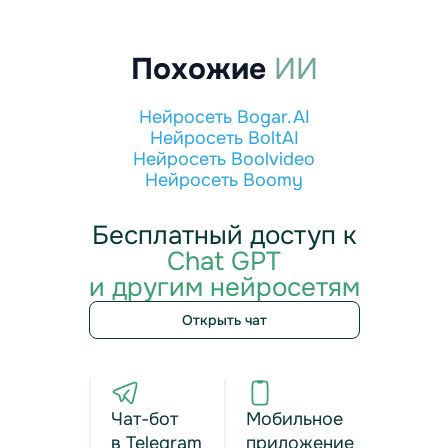
Похожие
ИИ
Нейросеть Bogar.AI
Нейросеть BoltAI
Нейросеть Boolvideo
Нейросеть Boomy
Бесплатный доступ к
Chat GPT
и другим нейросетям
Открыть чат
Чат-бот
Мобильное
в Telegram
приложение