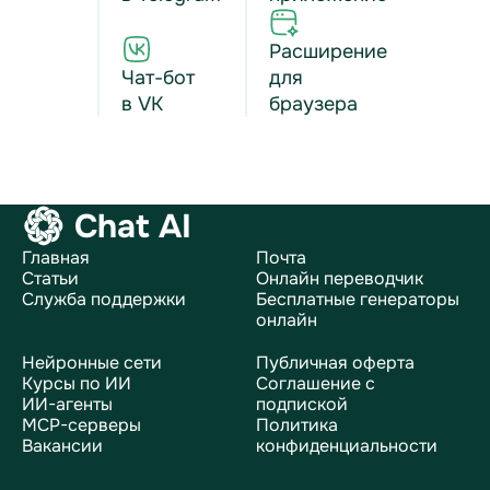
Расширение
Чат-бот
для
в VK
браузера
Chat AI
Главная
Почта
Статьи
Онлайн переводчик
Служба поддержки
Бесплатные генераторы
онлайн
Нейронные сети
Публичная оферта
Курсы по ИИ
Соглашение с
ИИ-агенты
подпиской
MCP-серверы
Политика
Вакансии
конфиденциальности