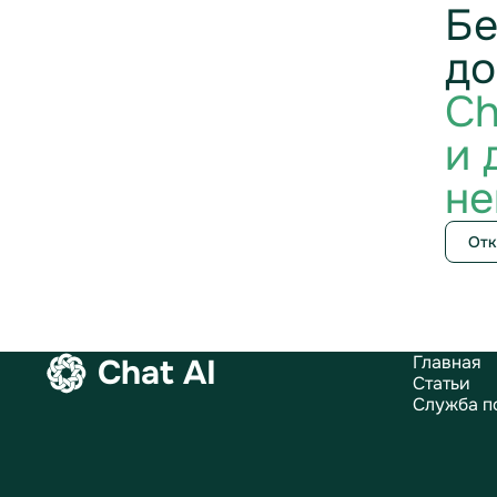
Бе
до
Ch
и 
не
Отк
Главная
Chat AI
Статьи
Служба п