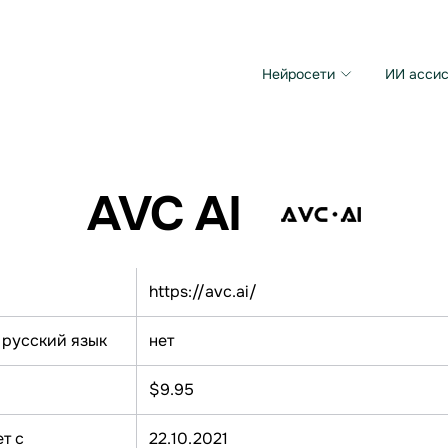
Нейросети
ИИ ассис
Microsoft MAI Image
Grok Imagine Video
AVC AI
https://avc.ai/
 русский язык
нет
$9.95
т с
22.10.2021