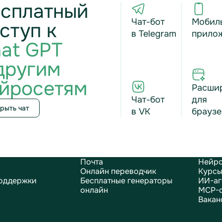
сплатный
Чат-бот
Мобил
ступ к
в Telegram
прило
at GPT
другим
йросетям
Расши
Чат-бот
для
рыть чат
в VK
браузе
Почта
Нейро
Онлайн переводчик
Курсы
оддержки
Бесплатные генераторы
ИИ-аг
онлайн
MCP-
Вакан