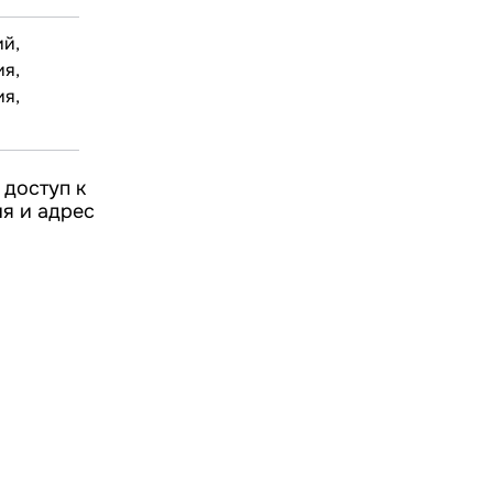
й,
я,
я,
 доступ к
ия и адрес